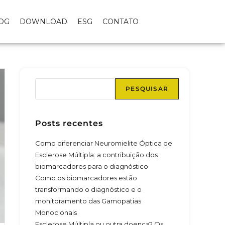
OG
DOWNLOAD
ESG
CONTATO
PESQUISAR
Posts recentes
Como diferenciar Neuromielite Óptica de
Esclerose Múltipla: a contribuição dos
biomarcadores para o diagnóstico
Como os biomarcadores estão
transformando o diagnóstico e o
monitoramento das Gamopatias
Monoclonais
Esclerose Múltipla ou outra doença? Os