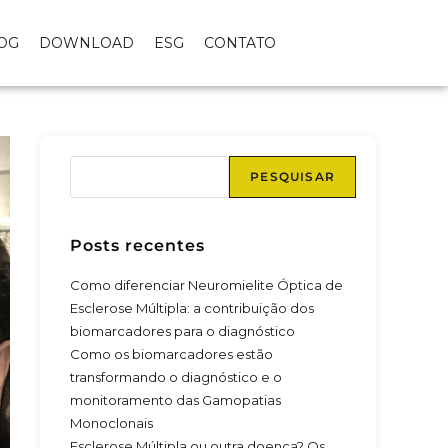
OG
DOWNLOAD
ESG
CONTATO
PESQUISAR
Posts recentes
Como diferenciar Neuromielite Óptica de
Esclerose Múltipla: a contribuição dos
biomarcadores para o diagnóstico
Como os biomarcadores estão
transformando o diagnóstico e o
monitoramento das Gamopatias
Monoclonais
Esclerose Múltipla ou outra doença? Os