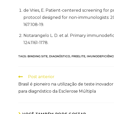
de Vries, E. Patient-centered screening for 
protocol designed for non-immunologists: 2
167:108-19.
Notarangelo L. D. et al. Primary immunodefi
124:1161-1178.
TAGS
:
BINDING SITE
,
DIAGNÓSTICO
,
FREELITE
,
IMUNODEFICIÊNC
Post anterior
Brasil é pioneiro na utilização de teste inovador
para diagnóstico da Esclerose Múltipla
VOCÊ TAMBÉM PODE GOSTAR