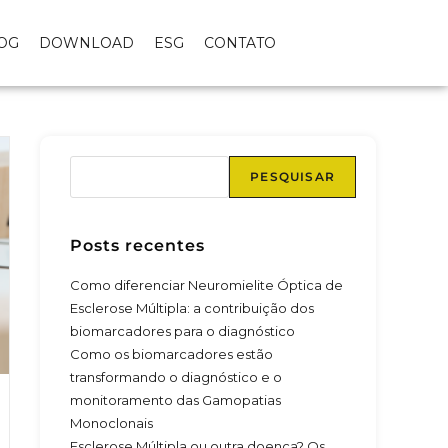
OG
DOWNLOAD
ESG
CONTATO
PESQUISAR
Posts recentes
Como diferenciar Neuromielite Óptica de
Esclerose Múltipla: a contribuição dos
biomarcadores para o diagnóstico
Como os biomarcadores estão
transformando o diagnóstico e o
monitoramento das Gamopatias
Monoclonais
Esclerose Múltipla ou outra doença? Os