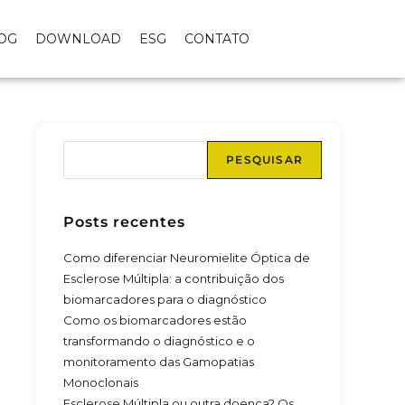
OG
DOWNLOAD
ESG
CONTATO
PESQUISAR
Posts recentes
Como diferenciar Neuromielite Óptica de
Esclerose Múltipla: a contribuição dos
biomarcadores para o diagnóstico
Como os biomarcadores estão
transformando o diagnóstico e o
monitoramento das Gamopatias
Monoclonais
Esclerose Múltipla ou outra doença? Os