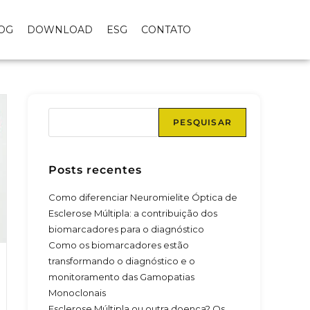
OG
DOWNLOAD
ESG
CONTATO
PESQUISAR
Posts recentes
Como diferenciar Neuromielite Óptica de
Esclerose Múltipla: a contribuição dos
biomarcadores para o diagnóstico
Como os biomarcadores estão
transformando o diagnóstico e o
monitoramento das Gamopatias
Monoclonais
Esclerose Múltipla ou outra doença? Os