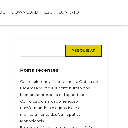
OG
DOWNLOAD
ESG
CONTATO
PESQUISAR
Posts recentes
Como diferenciar Neuromielite Óptica de
Esclerose Múltipla: a contribuição dos
biomarcadores para o diagnóstico
Como os biomarcadores estão
transformando o diagnóstico e o
monitoramento das Gamopatias
Monoclonais
Esclerose Múltipla ou outra doença? Os