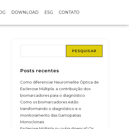
OG
DOWNLOAD
ESG
CONTATO
PESQUISAR
Posts recentes
Como diferenciar Neuromielite Óptica de
Esclerose Múltipla: a contribuição dos
biomarcadores para o diagnóstico
Como os biomarcadores estão
transformando o diagnóstico e o
monitoramento das Gamopatias
Monoclonais
Esclerose Múltipla ou outra doença? Os