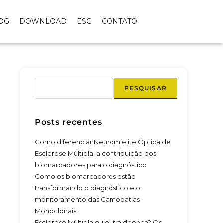
OG
DOWNLOAD
ESG
CONTATO
PESQUISAR
Posts recentes
Como diferenciar Neuromielite Óptica de
Esclerose Múltipla: a contribuição dos
biomarcadores para o diagnóstico
Como os biomarcadores estão
transformando o diagnóstico e o
monitoramento das Gamopatias
Monoclonais
Esclerose Múltipla ou outra doença? Os