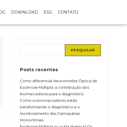
OG
DOWNLOAD
ESG
CONTATO
PESQUISAR
Posts recentes
Como diferenciar Neuromielite Óptica de
Esclerose Múltipla: a contribuição dos
biomarcadores para o diagnóstico
Como os biomarcadores estão
transformando o diagnóstico e o
monitoramento das Gamopatias
Monoclonais
Esclerose Múltipla ou outra doença? Os