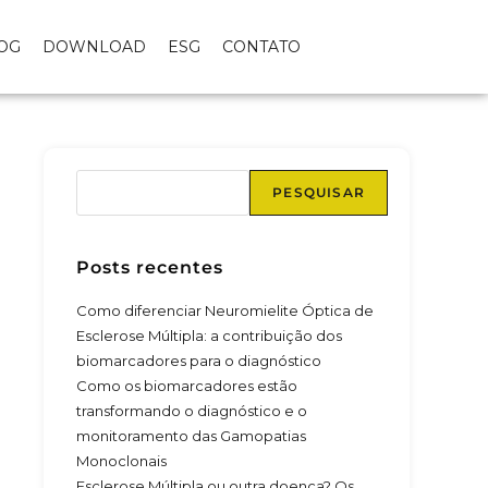
OG
DOWNLOAD
ESG
CONTATO
PESQUISAR
Posts recentes
Como diferenciar Neuromielite Óptica de
Esclerose Múltipla: a contribuição dos
biomarcadores para o diagnóstico
Como os biomarcadores estão
transformando o diagnóstico e o
monitoramento das Gamopatias
Monoclonais
Esclerose Múltipla ou outra doença? Os